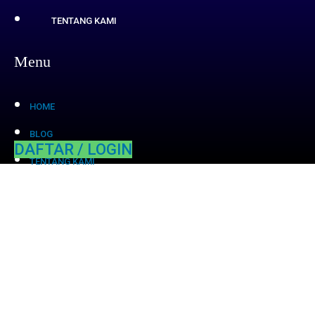
TENTANG KAMI
Menu
HOME
BLOG
DAFTAR / LOGIN
TENTANG KAMI