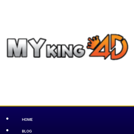
HOME
BLOG