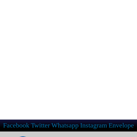
kecil, genap ganjil, kombinasi tembak kepala serta ekor, As dan
Kop atau pilihan bebas, tengah tepi, shio, silang homo, kembang
kempis dan kembar.
Tidak seperti website lain yang menjanjikan diskon secara
besar-besaran (dan menyalahi peraturan yang telah ditetapkan
oleh Pools resmi) namun tidak dibayar ketika
menang,
MyKing4D.com
senantiasa mengikuti standar lisensi
resmi dan pasti membayar setiap kemenangan karena kepuasan
pelanggan adalah visi utama kami.
Selamat bermain dengan aman dan nyaman dan semoga
beruntung.
Connect to Us and Get more ….
Facebook
Twitter
Whatsapp
Instagram
Envelope