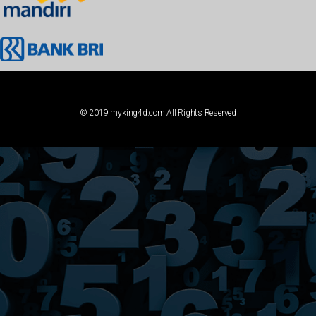
© 2019 myking4d.com All Rights Reserved