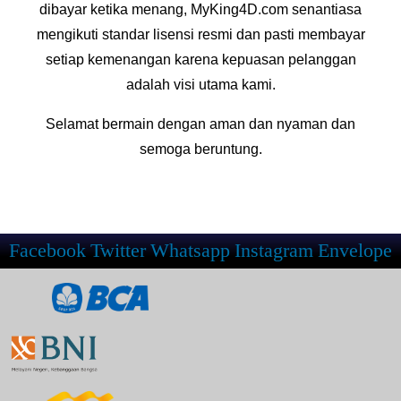
dibayar ketika menang,
MyKing4D.com
senantiasa
mengikuti standar lisensi resmi dan pasti membayar
setiap kemenangan karena kepuasan pelanggan
adalah visi utama kami.
Selamat bermain dengan aman dan nyaman dan
semoga beruntung.
Facebook
Twitter
Whatsapp
Instagram
Envelope