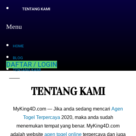
TENTANG KAMI
Menu
HOME
BLOG
DAFTAR / LOGIN
TENTANG KAMI
TENTANG KAMI
MyKing4D.com
— Jika anda sedang mencari
Agen
Togel Terpercaya
2020
, maka anda sudah
menemukan tempat yang benar.
MyKing4D.com
adalah website
agen togel online
terpercaya dan juga